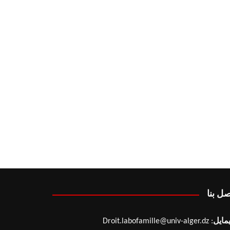
صل بنا
يمايل
: Droit.labofamille@univ-alger.dz