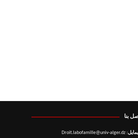
صل بنا
يمايل
: Droit.labofamille@univ-alger.dz